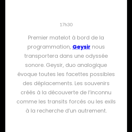
Geysir
17h30
Premier matelot à bord de la
programmation,
Geysir
nous
transportera dans une odyssée
sonore. Geysir, duo analogique
évoque toutes les facettes possibles
des déplacements. Les souvenirs
créés à la découverte de l’inconnu
comme les transits forcés ou les exils
à la recherche d’un autrement.