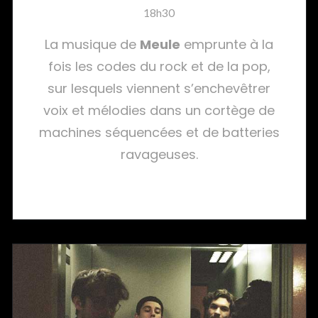
18h30
La musique de
Meule
emprunte à la
fois les codes du rock et de la pop,
sur lesquels viennent s’enchevêtrer
voix et mélodies dans un cortège de
machines séquencées et de batteries
ravageuses.