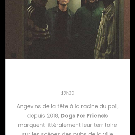
Dogs For Friends
19h30
Angevins de la tête à la racine du poil,
depuis 2018,
Dogs For Friends
marquent littéralement leur territoire
sur les scènes des pubs de la ville